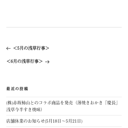
投
＜5月の浅草行事＞
稿
ナ
＜6月の浅草行事＞
ビ
ゲ
ー
最近の投稿
シ
ョ
(株)赤坂柿山とのコラボ商品を発売（薄焼きおかき「慶長」
ン
浅草今半すき焼味）
店舗休業のお知らせ(5月18日～5月21日)