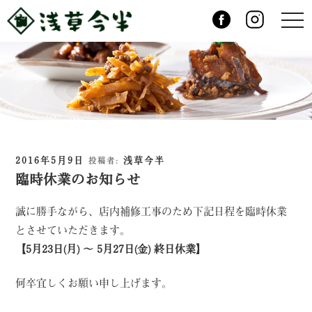
コ
t
ン
o
g
テ
g
l
ン
e
ツ
n
a
へ
v
i
ス
g
キ
a
t
ッ
i
o
プ
投
2016年5月9日
浅草今半
投稿者:
n
稿
臨時休業のお知らせ
日:
誠に勝手ながら、店内補修工事のため下記日程を臨時休業
とさせていただきます。
【5月23日(月) ～ 5月27日(金) 終日休業】
何卒宜しくお願い申し上げます。